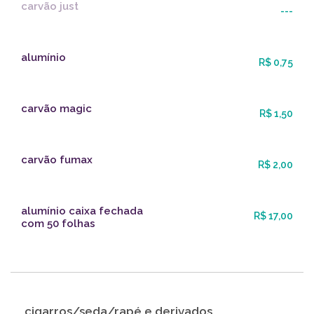
carvão just
---
alumínio
R$ 0,75
carvão magic
R$ 1,50
carvão fumax
R$ 2,00
alumínio caixa fechada
R$ 17,00
com 50 folhas
cigarros/seda/rapé e derivados