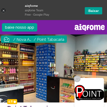
aiqfome
aiqfome Team
Baixar
Free - Google Play
baixe nosso app
/ Nova Andradina
/ Point Tabacaria
4.8