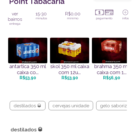
Point Tabacaria
ver
15-30
R$0,00
bairros
minutos
mínimo
pagamento
infos
entrega
antartica 350 ml
skol 350 ml caixa
brahma 350 ml
caixa co...
com 12u...
caixa com 1...
R$53,90
R$53,90
R$56,90
destilados 🥃
cervejas unidade
gelo saborizado 
destilados 🥃