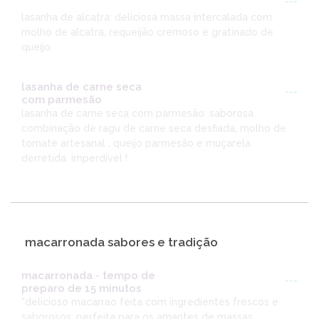
---
lasanha de alcatra: deliciosa massa intercalada com
molho de alcatra, requeijão cremoso e gratinado de
queijo.
lasanha de carne seca
---
com parmesão
lasanha de carne seca com parmesão: saborosa
combinação de ragu de carne seca desfiada, molho de
tomate artesanal , queijo parmesão e muçarela
derretida. imperdível !
macarronada sabores e tradição
macarronada - tempo de
---
preparo de 15 minutos
"delicioso macarrao feita com ingredientes frescos e
saborosos. perfeita para os amantes de massas.