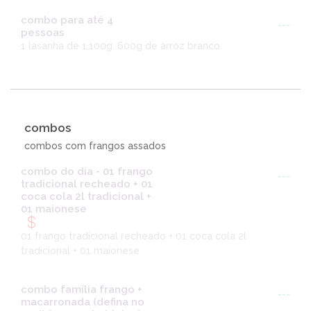
combo para até 4
---
pessoas
1 lasanha de 1,100g. 600g de arroz branco
combos
combos com frangos assados
combo do dia - 01 frango
---
tradicional recheado + 01
coca cola 2l tradicional +
01 maionese
01 frango tradicional recheado + 01 coca cola 2l
tradicional + 01 maionese
combo família frango +
---
macarronada (defina no