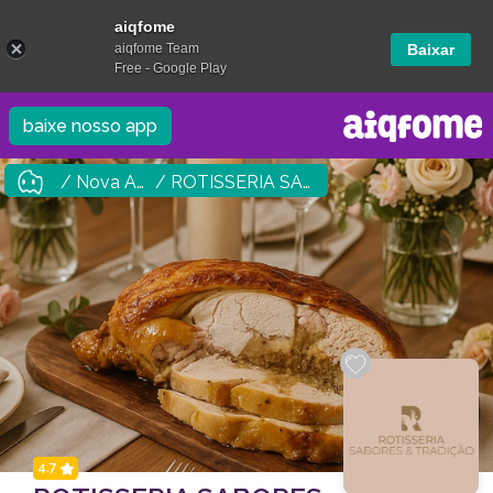
aiqfome
aiqfome Team
Baixar
Free - Google Play
baixe nosso app
/ Nova Andradina
/ ROTISSERIA SABORES & TRADIÇÃO
4.7