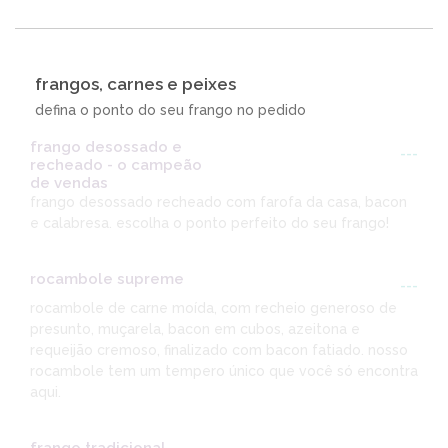
frangos, carnes e peixes
defina o ponto do seu frango no pedido
frango desossado e
---
recheado - o campeão
de vendas
frango desossado recheado com farofa da casa, bacon
e calabresa. escolha o ponto perfeito do seu frango!
rocambole supreme
---
rocambole de carne moída, com recheio generoso de
presunto, muçarela, bacon em cubos, azeitona e
requeijão cremoso, finalizado com bacon fatiado. nosso
rocambole tem um tempero único que você só encontra
aqui.