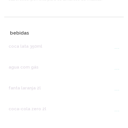
bebidas
coca lata 350ml
---
agua com gás
---
fanta laranja 2l
---
coca-cola zero 2l
---