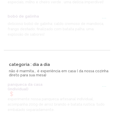
especiais, milho e cheiro verde . uma delícia imperdível!
bobó de galinha
---
delicioso bobó de galinha: caldo cremoso de mandioca,
frango desfiado, finalizado com batata palha. uma
explosão de sabores!
categoria : dia a dia
não é marmita... é experiência em casa ( da nossa cozinha
direto para sua mesa)
panqueca da casa
---
(individual)
experimente nossa panqueca artesanal individual,
acompanha 200g de arroz brando e batata rustica. tudo
embalado separadamente.