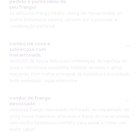
pedido o ponto ideia do
seu frango)
01 delicioso frango inteiro , 600g de macarronada ao
molho bolonhesa caseiro, servem até 4 pessoas. a
combinação perfeita!
combo de coxa e
---
sobrecoxa com
macarronada
desfrute de nossa deliciosa combinação de bandeja de
coxa e sobrecoxa suculenta, batatas assadas e 400g
macarrão com molho artesanal de bolonhesa irresistível.
tudo embalado separadamente
combo de frango
---
desossado
delicioso frango desossado recheado, acompanhado de
500g nossa maionese artesanal e 600g de macarronada
com molho bolonhesa perfeito para saciar a fome com
muito sabor!