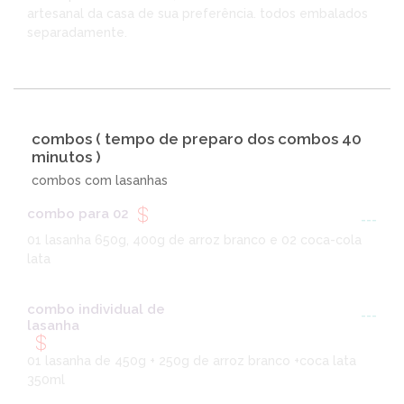
artesanal da casa de sua preferência. todos embalados
separadamente.
combos ( tempo de preparo dos combos 40
minutos )
combos com lasanhas
combo para 02
---
01 lasanha 650g, 400g de arroz branco e 02 coca-cola
lata
combo individual de
---
lasanha
01 lasanha de 450g + 250g de arroz branco +coca lata
350ml