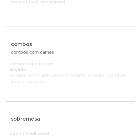
coca-cola 2l tradicional.
---
combos
combos com carnes
combo com cupim
---
assado
bandeja com cupim assado+ batatas assadas+ 400g de
arroz branquinho
sobremesa
pudim tradiconal
---