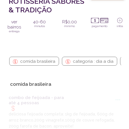
ROTISSERIA SABORES
& TRADIÇÃO
ver
40-60
R$0,00
bairros
minutos
mínimo
pagamento
infos
entrega
comida brasileira
categoria : dia a dia
comida brasileira
combo de feijoada - para
---
até 4 pessoas
deliciosa feijoada completa: 1kg de feijoada, 600g de
arroz branco,200g vinagrete,100g de couve refogada,
200g farofa de bacon. aproveite!