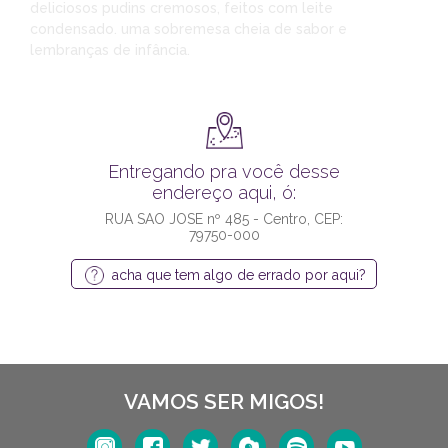
deliciosos pudins cremosos, feitos com leite
condensado. uma sobremesa cheia de sabor e
lembranças de infância.
Entregando pra você desse
endereço aqui, ó:
RUA SAO JOSE nº 485 - Centro, CEP:
79750-000
acha que tem algo de errado por aqui?
VAMOS SER MIGOS!