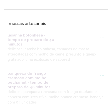
massas artesanais
lasanha bolonhesa -
---
tempo de preparo de 40
minutos
deliciosa lasanha bolonhesa, camadas de massa
intercaladas com molho de carne, presunto e queijo
gratinado. uma explosão de sabores!
panqueca de frango
---
cremoso com molho
bechamel - tempo de
preparo de 40 minutos
deliciosa panqueca recheada com frango desfiado e
coberta com irresistível molho branco cremoso. bandeja
com 04 unidades.