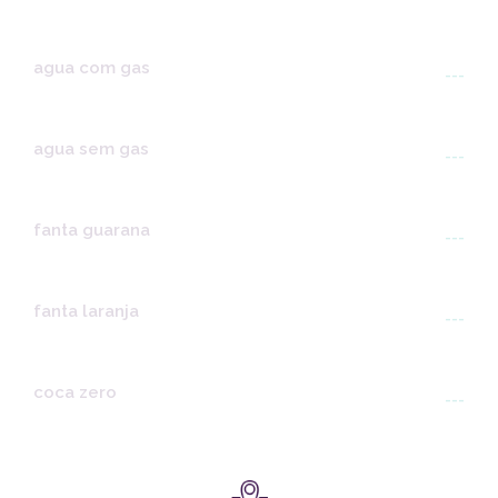
agua com gas
---
agua sem gas
---
fanta guarana
---
fanta laranja
---
coca zero
---