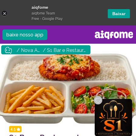
aiqfome
aiqfome Team
Baixar
Free - Google Play
baixe nosso app
/ Nova Andradina
/ S1 Bar e Restaurante
4.5