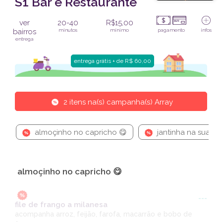
S1 Bar e Restaurante
ver
20-40
R$15,00
bairros
minutos
mínimo
pagamento
infos
entrega
entrega grátis + de R$ 60,00
2 itens na(s) campanha(s) Array
almoçinho no capricho 😋
jantinha na sua ca
almoçinho no capricho 😋
---
file de frango a milanesa
acompanha arroz, feijão, farofa, macarrão e bobo de