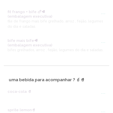
fit frango + bife 🍗🥩
---
(embalagem executiva)
file de frango mais bife grelhado, arroz , feijão, legumes
do dia e saladas.
bife mais bife🥩
---
(embalagem executiva)
bifes grelhados, arroz , feijão, legumes do dia e saladas.
uma bebida para acompanhar ? 🧃🥤
coca-cola 🥤
---
sprite lemon🥤
---