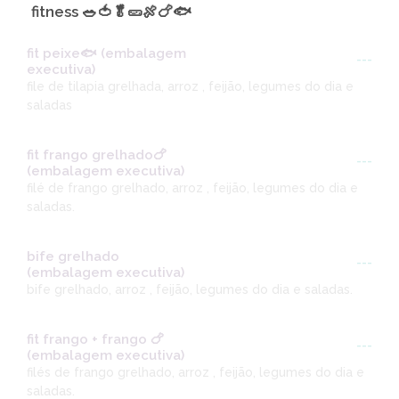
fitness 🥗🍅🥬🥒🍖🍗🐟
fit peixe🐟 (embalagem
---
executiva)
file de tilapia grelhada, arroz , feijão, legumes do dia e
saladas
fit frango grelhado🍗
---
(embalagem executiva)
filé de frango grelhado, arroz , feijão, legumes do dia e
saladas.
bife grelhado
---
(embalagem executiva)
bife grelhado, arroz , feijão, legumes do dia e saladas.
fit frango + frango 🍗
---
(embalagem executiva)
filés de frango grelhado, arroz , feijão, legumes do dia e
saladas.