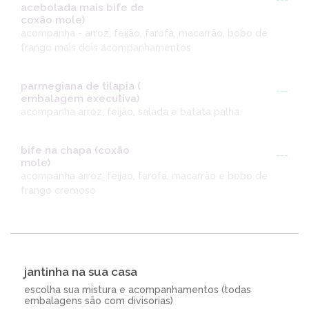
---
acebolada mais bife de
coxão mole)
acompanha - arroz, feijão, farofa, macarrão, bobo de
frango mais dois acompanhamentos
parmegiana de tilapia (
---
embalagem executiva)
acompanha arroz, feijão, salada e batata palha
bife na chapa (coxão
---
mole)
acompanha arroz, feijao, farofa, macarrão e bobo de
frango cremoso
jantinha na sua casa
escolha sua mistura e acompanhamentos (todas
embalagens são com divisorias)