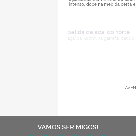
intenso, doce na medida certa e
batida de açaí do norte
açaí de 500ml na garrafa, batid
AVEN
VAMOS SER MIGOS!