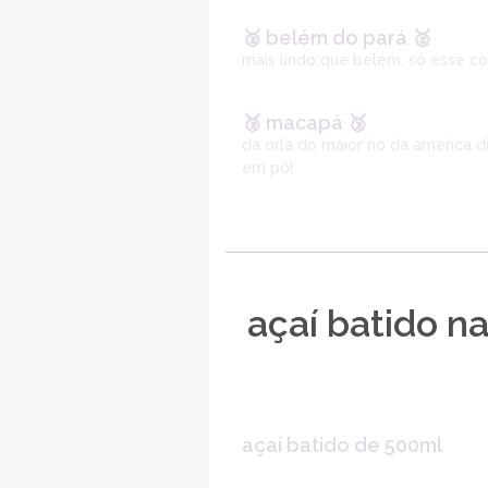
🥈 belém do pará 🥈
mais lindo que belém, só esse c
🥉 macapá 🥉
da orla do maior rio da america 
em pó!
açaí batido na
açaí batido de 500ml