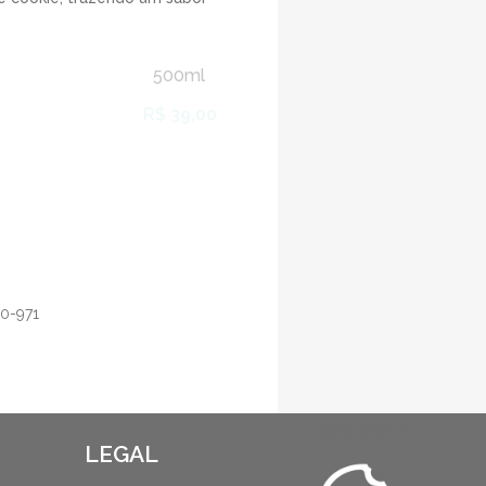
500ml
R$ 39,00
0-971
aiqfome
LEGAL