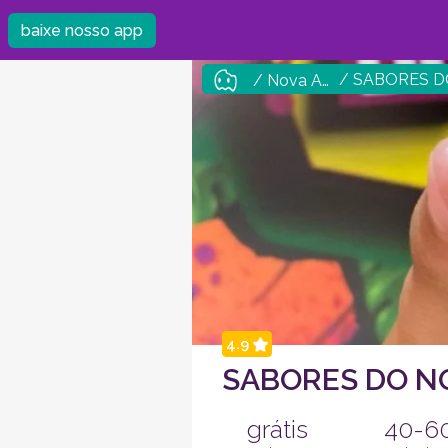
baixe nosso app
/ SABORES 
/ Nova Andradina
4.9
SABORES DO N
grátis
40-6