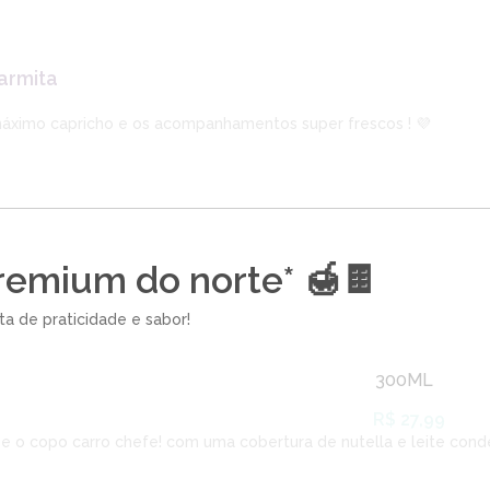
armita
ximo capricho e os acompanhamentos super frescos ! 💜
remium do norte* 🍯🍫
a de praticidade e sabor!
300ML
R$ 27,99
 e o copo carro chefe! com uma cobertura de nutella e leite cond