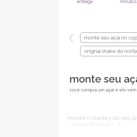
entrega
minutos
monte seu açaí no copo
original shake do nort
monte seu aça
você compra um açaí e ele vem
monte o stanley do seu jei
o seu açaí do seu jeito. 💜