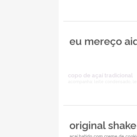
eu mereço ai
copo de açaí tradicional
acompanha: leite condensado, le
original shake
açaí batido com creme de cooki