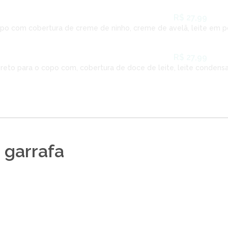
R$ 27,99
opo com cobertura de creme de ninho, creme de avelã, leite em pó
R$ 27,99
direto para o copo com, cobertura de doce de leite, leite condens
 garrafa