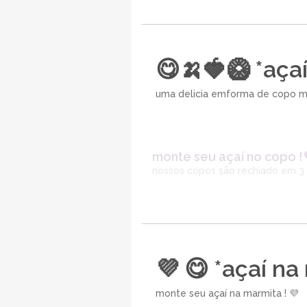
😋🍌🍓🥝 *aça
uma delicia emforma de copo m
monte seu açaí no copo !
nossos copos são rechiado em 3
💜 😋 *açaí na
monte seu açaí na marmita ! 💜