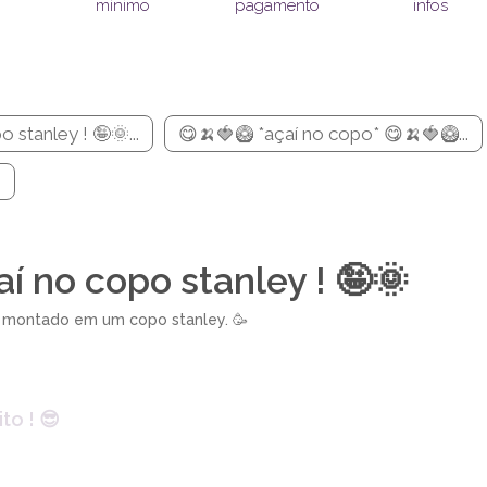
pagamento
infos
mínimo
 stanley ! 🤪🌞...
😋🍌🍓🥝 *açaí no copo* 😋🍌🍓🥝...
e
í no copo stanley ! 🤪🌞
 montado em um copo stanley. 🥳
to ! 😎