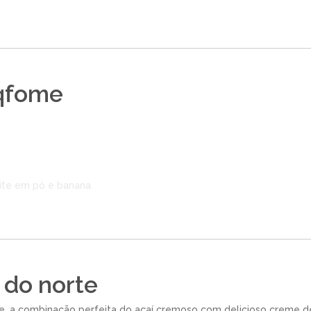
qfome
ite em pó e banana
 do norte
e. a combinação perfeita do açaí cremoso com delicioso creme d