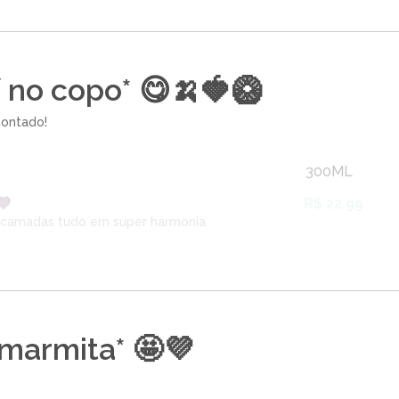
í no copo* 😋🍌🍓🥝
ontado!
300ML
💜
R$ 22,99
 camadas tudo em super harmonia
 marmita* 🤩💜