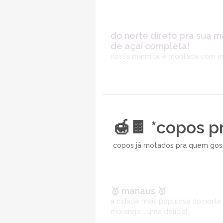
do norte direto pra sua m
de açaí completa!
nossa marmita é montada com má
🍯🍫 *copos p
copos já motados pra quem gost
🥇 manaus 🥇
a cidade mais populosa do norte
morango... uma delicia!