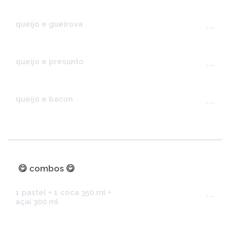
queijo e gueirova
---
queijo e presunto
---
queijo e bacon
---
😋 combos 😋
1 pastel + 1 coca 350 ml +
---
açaí 300 ml