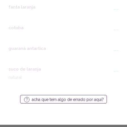
fanta laranja
---
cotuba
---
guaraná antartica
---
suco de laranja
---
natural
acha que tem algo de errado por aqui?