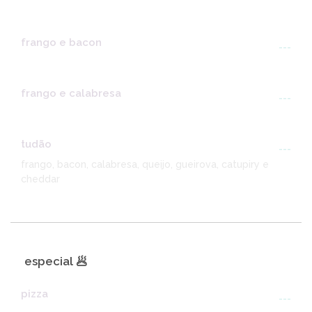
frango e bacon
---
frango e calabresa
---
tudão
---
frango, bacon, calabresa, queijo, gueirova, catupiry e
cheddar
especial 🥟
pizza
---