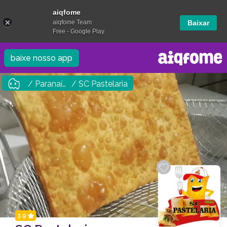
aiqfome
aiqfome Team
Baixar
Free - Google Play
baixe nosso app
/ Paranaíba
/ SC Pastelaria
3.9