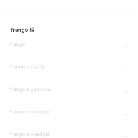
frango 🥟
frango
---
frango e queijo
---
frango e gueirova
---
frango e catupiry
---
frango e cheddar
---