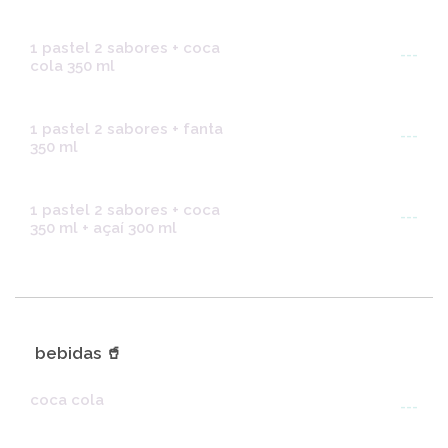
1 pastel 2 sabores + coca
---
cola 350 ml
1 pastel 2 sabores + fanta
---
350 ml
1 pastel 2 sabores + coca
---
350 ml + açaí 300 ml
bebidas 🥤
coca cola
---