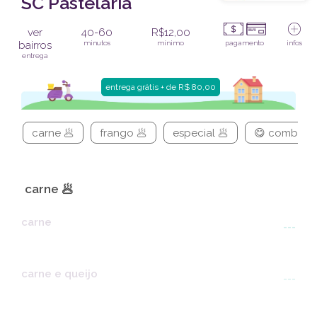
SC Pastelaria
ver
40-60
R$12,00
bairros
minutos
mínimo
pagamento
infos
entrega
entrega grátis + de R$ 80,00
carne 🥟
frango 🥟
especial 🥟
😋 combos 
carne 🥟
carne
---
carne e queijo
---