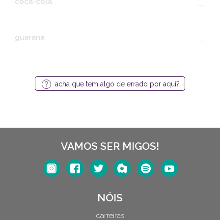
coca-cola
---
guaraná
---
acha que tem algo de errado por aqui?
VAMOS SER MIGOS!
NÓIS
carreiras