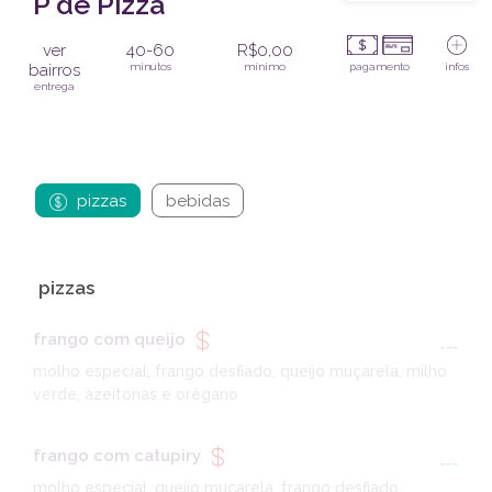
P de Pizza
ver
40-60
R$0,00
bairros
minutos
mínimo
pagamento
infos
entrega
pizzas
bebidas
pizzas
frango com queijo
---
molho especial, frango desfiado, queijo muçarela, milho
verde, azeitonas e orégano
frango com catupiry
---
molho especial, queijo muçarela, frango desfiado,