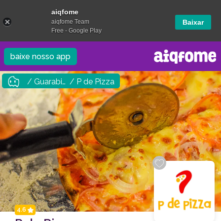
aiqfome
aiqfome Team
Baixar
Free - Google Play
baixe nosso app
/ Guarabira
/ P de Pizza
4.6