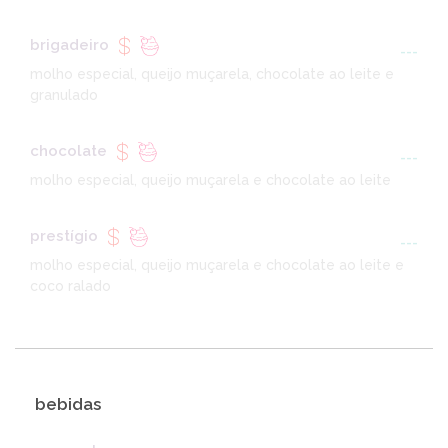
brigadeiro
---
molho especial, queijo muçarela, chocolate ao leite e
granulado
chocolate
---
molho especial, queijo muçarela e chocolate ao leite
prestígio
---
molho especial, queijo muçarela e chocolate ao leite e
coco ralado
bebidas