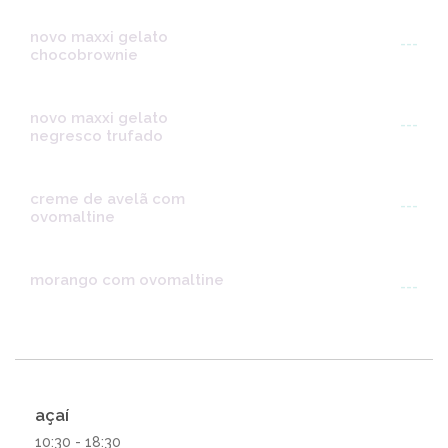
novo maxxi gelato
---
chocobrownie
novo maxxi gelato
---
negresco trufado
creme de avelã com
---
ovomaltine
morango com ovomaltine
---
açaí
10:30 - 18:30