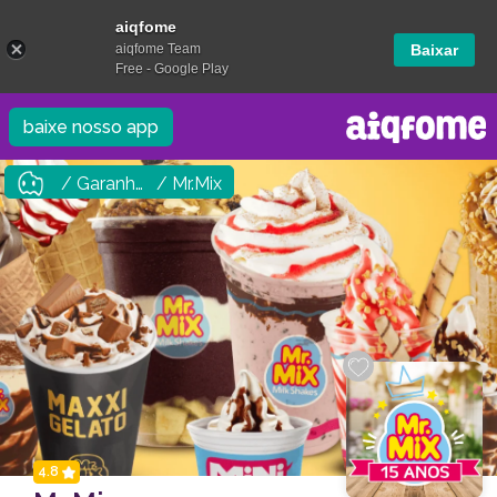
aiqfome
aiqfome Team
Baixar
Free - Google Play
baixe nosso app
/ Garanhuns
/ Mr.Mix
4.8