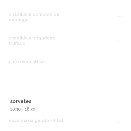
chantilícia bombom de
---
morango
chantilícia brigadeiro
---
trufado
café ovomaltine
---
sorvetes
10:30 - 18:30
novo maxxi gelato kit kat
---