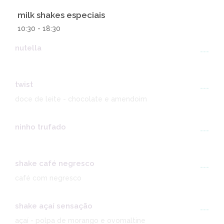
milk shakes especiais
10:30 - 18:30
nutella
---
twist
---
doce de leite - chocolate e amendoim
ninho trufado
---
shake café negresco
---
café com negresco
shake açaí sensação
---
açaí - polpa de morango e ovomaltine