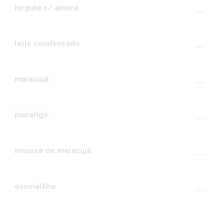
iorgute c/ amora
---
leite condensado
---
maracujá
---
morango
---
mousse de maracujá
---
ovomaltine
---