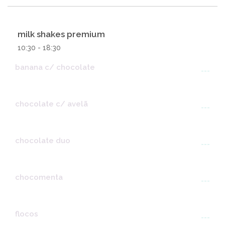
milk shakes premium
10:30 - 18:30
banana c/ chocolate
---
chocolate c/ avelã
---
chocolate duo
---
chocomenta
---
flocos
---