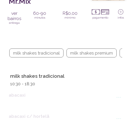
Mr.Mix
ver
60-90
R$0,00
bairros
minutos
mínimo
pagamento
infos
entrega
milk shakes tradicional
milk shakes premium
mil
milk shakes tradicional
10:30 - 18:30
abacaxi
---
abacaxi c/ hortelã
---