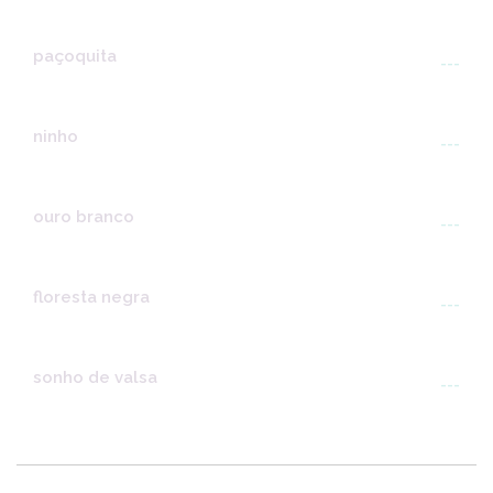
paçoquita
---
ninho
---
ouro branco
---
floresta negra
---
sonho de valsa
---