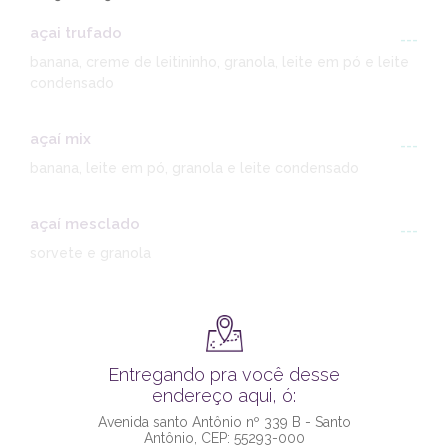
açai trufado
---
banana, creme de leitininho, granola, leite em pó e leite
condensado
açaí mix
---
banana, leite em pó, granola e leite condensado
açaí mesclado
---
sorvete e granola
Entregando pra você desse
endereço aqui, ó:
Avenida santo Antônio nº 339 B - Santo
Antônio, CEP: 55293-000