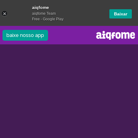
aiqfome
aiqfome Team
Baixar
Free - Google Play
baixe nosso app
/
/
0.0