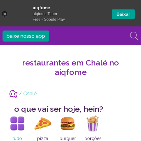
aiqfome
aiqfome Team
Baixar
Free - Google Play
baixe nosso app
restaurantes em Chalé no
aiqfome
/ Chalé
o que vai ser hoje, hein?
tudo
pizza
burguer
porções