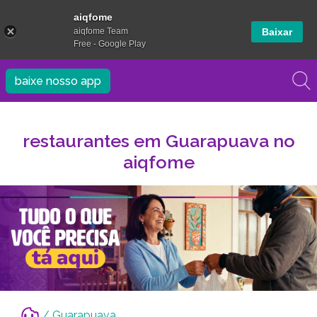
aiqfome
aiqfome Team
Baixar
Free - Google Play
baixe nosso app
restaurantes em Guarapuava no
aiqfome
/ Guarapuava