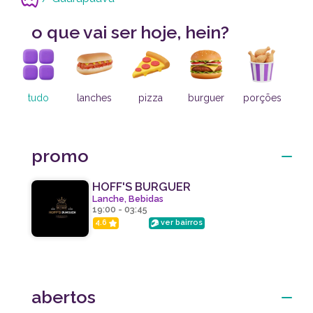
o que vai ser hoje, hein?
tudo
lanches
pizza
burguer
porções
mar
promo
HOFF'S BURGUER
Lanche, Bebidas
19:00 - 03:45
4.6
ver bairros
abertos